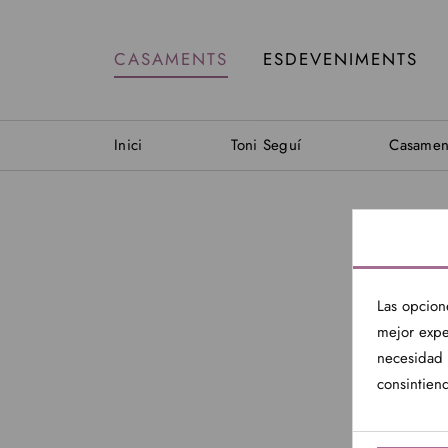
CASAMENTS
ESDEVENIMENTS
Inici
Toni Seguí
Casamen
Las opcion
mejor expe
necesidad 
consintiend