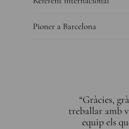
Referent internacional
Pioner a Barcelona
eu casament ho
“Gràcies, grà
 transformant i
treballar amb vo
.“
equip els qu