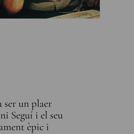
a ser un plaer
“Toni i el s
ni Seguí i el seu
més bell 
sament èpic i
impecable i le