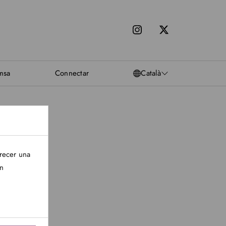
msa
Connectar
Català
frecer una
in