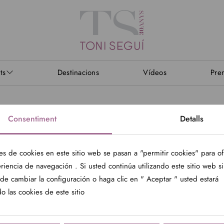
ts
Destinacions
Vídeos
Pre
Consentiment
Detalls
TONI SEGUÍ
TONI SEGUÍ
es de cookies en este sitio web se pasan a "permitir cookies" para o
riencia de navegación . Si usted continúa utilizando este sitio web s
de cambiar la configuración o haga clic en " Aceptar " usted estará
o las cookies de este sitio