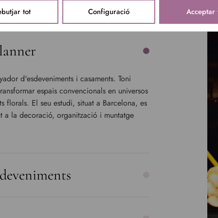
butjar tot
Configuració
Acceptar 
planner
senyador d'esdeveniments i casaments. Toni
transformar espais convencionals en universos
 florals. El seu estudi, situat a Barcelona, es
t a la decoració, organització i muntatge
sdeveniments