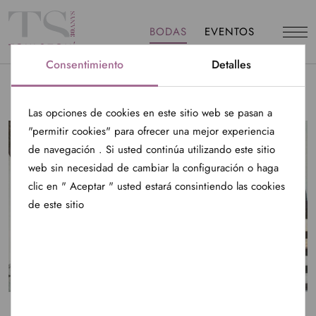
BODAS
EVENTOS
Consentimiento
Detalles
Las opciones de cookies en este sitio web se pasan a
"permitir cookies" para ofrecer una mejor experiencia
de navegación . Si usted continúa utilizando este sitio
web sin necesidad de cambiar la configuración o haga
clic en " Aceptar " usted estará consintiendo las cookies
de este sitio