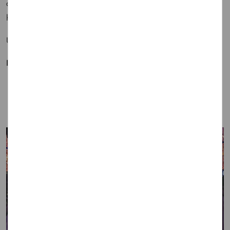
disfrutaron de una boda impresionante y una original y
hermosa víspera de Año Nuevo.
Una celebración del 31 de diciembre para recordar.
Fotografía:
Raquel Benito