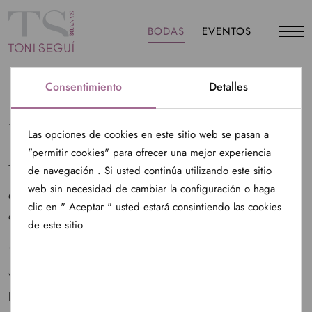
BODAS
EVENTOS
Consentimiento
Detalles
UNA BODA EN FIN DE
Las opciones de cookies en este sitio web se pasan a
AÑO
"permitir cookies" para ofrecer una mejor experiencia
de navegación . Si usted continúa utilizando este sitio
web sin necesidad de cambiar la configuración o haga
Original fue el pedido de una pareja para casarse el señalado
clic en " Aceptar " usted estará consintiendo las cookies
día de Fin de Año.
de este sitio
«Nos gustó», «Estamos animados»
Y este fue el resultado, un iglú espectacular convertido en una
hermosa sala de fiestas donde los novios y sus invitados