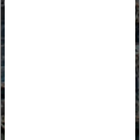
Organitzem noces
exclusives en
llocs
emblemàtics de França