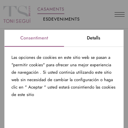
CASAMENTS
ESDEVENIMENTS
Consentiment
Detalls
DESTINACIONS INTERNACIONS NOCES A FRANÇA
Las opciones de cookies en este sitio web se pasan a
ORGANITZACIÓ DE
"permitir cookies" para ofrecer una mejor experiencia
de navegación . Si usted continúa utilizando este sitio
NOCES EXCLUSIVES A
web sin necesidad de cambiar la configuración o haga
FRANÇA
clic en " Aceptar " usted estará consintiendo las cookies
de este sitio