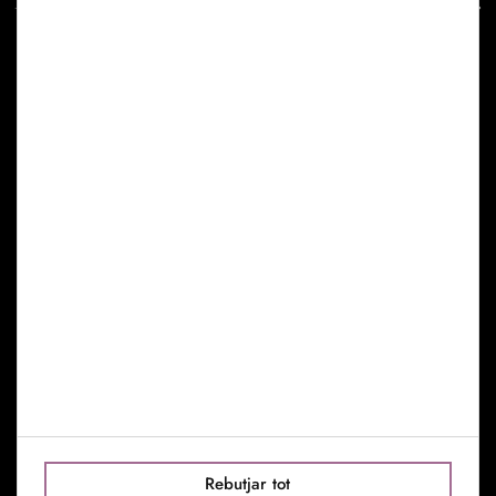
Enllaços útils
Avís Legal
Política de Cookies
Gestionar Cookies
Troba'ns
c/Riera de Sant Miquel, 30
08006 Barcelona
Barcelona: +34 659 753 357
Madrid: +34 638 793 111
info@toniseguievents.com
Rebutjar tot