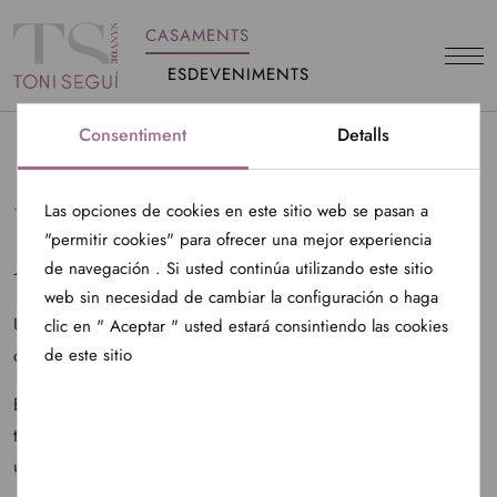
CASAMENTS
ESDEVENIMENTS
Consentiment
Detalls
UNA ELEGANCIA FLORAL
Las opciones de cookies en este sitio web se pasan a
"permitir cookies" para ofrecer una mejor experiencia
A SEVILLA
de navegación . Si usted continúa utilizando este sitio
web sin necesidad de cambiar la configuración o haga
Us presentem amb entusiasme un dia veritablement especial
clic en " Aceptar " usted estará consintiendo las cookies
de este sitio
que va tenir lloc al bell entorn de Carmona, Sevilla.
En aquesta ocasió ens endinsem al món de la flor,
transformant cada racó de la celebració en una aventura
única.