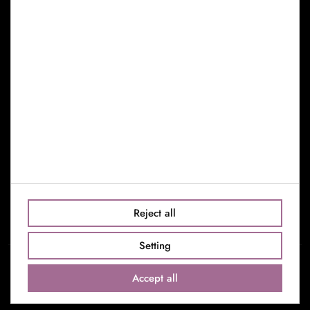
Manage Cookies
Find us
c/Riera de Sant Miquel, 30
08006 Barcelona
Barcelona: +34 659 753 357
Madrid: +34 638 793 111
info@toniseguievents.com
Reject all
Setting
Accept all
© 2022 Toni Seguí S.L. All rights reserved.